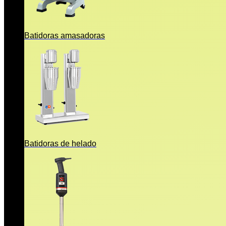
Batidoras amasadoras
Batidoras de helado