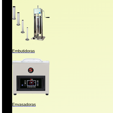
Embutidoras
Envasadoras