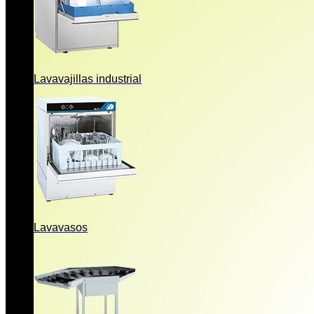
Lavavajillas industrial
Lavavasos