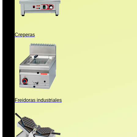
Creperas
Freidoras industriales