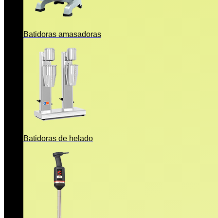
Batidoras amasadoras
Batidoras de helado