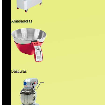
Amasadoras
Básculas