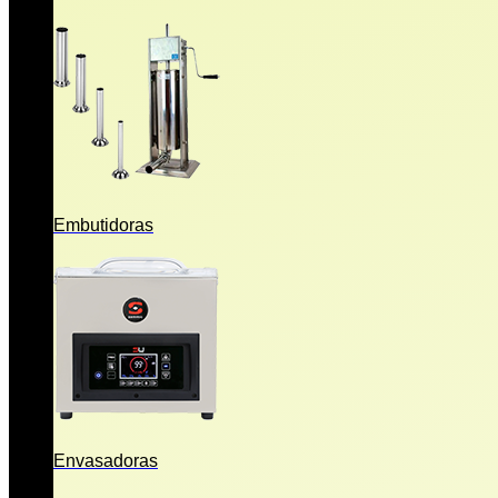
Embutidoras
Envasadoras