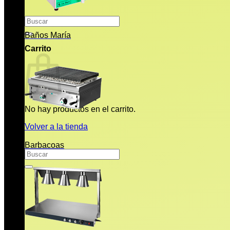
Buscar
por:
Baños María
Carrito
No hay productos en el carrito.
Volver a la tienda
Barbacoas
Buscar
por: