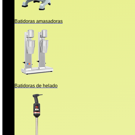
Batidoras amasadoras
Batidoras de helado