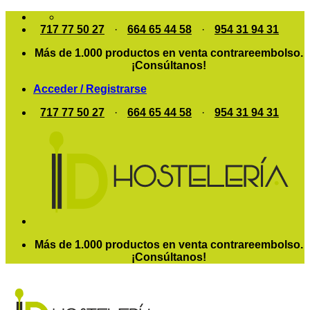
Saltar
al
717 77 50 27
·
664 65 44 58
·
954 31 94 31
contenido
Más de 1.000 productos en venta contrareembolso.
¡Consúltanos!
Acceder / Registrarse
717 77 50 27
·
664 65 44 58
·
954 31 94 31
Más de 1.000 productos en venta contrareembolso.
¡Consúltanos!