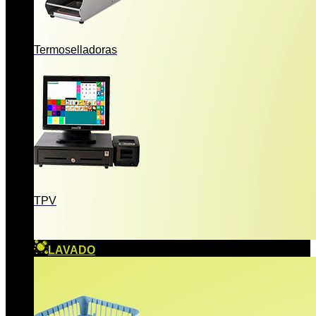
Termoselladoras
TPV
LAVADO