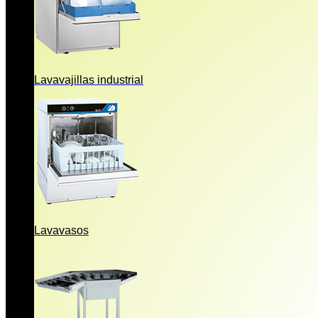
Lavavajillas industrial
Lavavasos