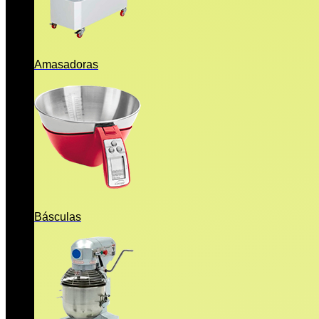
Amasadoras
Básculas