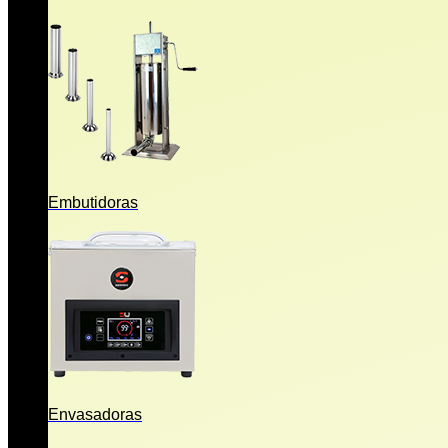
Embutidoras
Envasadoras