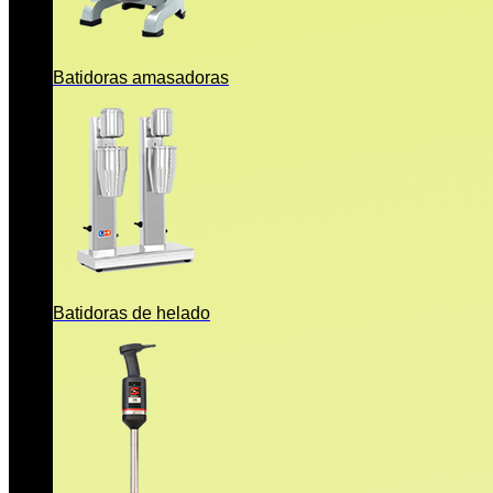
Batidoras amasadoras
Batidoras de helado