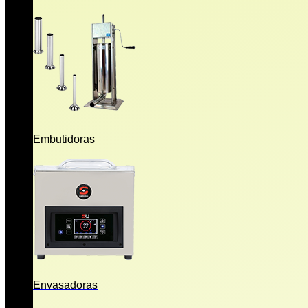
Embutidoras
Envasadoras