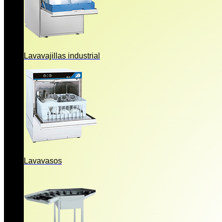
Lavavajillas industrial
Lavavasos