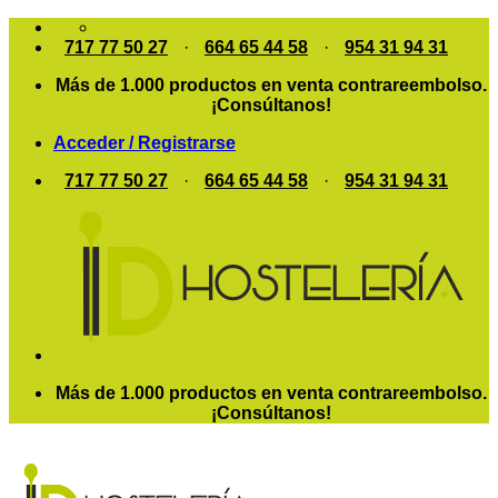
Saltar
al
717 77 50 27
·
664 65 44 58
·
954 31 94 31
contenido
Más de 1.000 productos en venta contrareembolso.
¡Consúltanos!
Acceder / Registrarse
717 77 50 27
·
664 65 44 58
·
954 31 94 31
Más de 1.000 productos en venta contrareembolso.
¡Consúltanos!