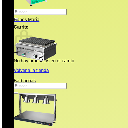
Buscar
por:
Baños María
Carrito
No hay productos en el carrito.
Volver a la tienda
Barbacoas
Buscar
por: