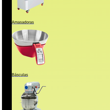
Amasadoras
Básculas