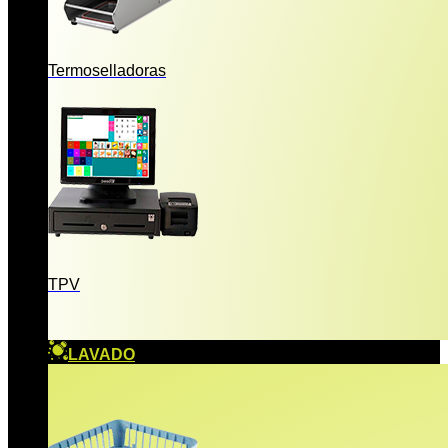
Termoselladoras
TPV
LAVADO