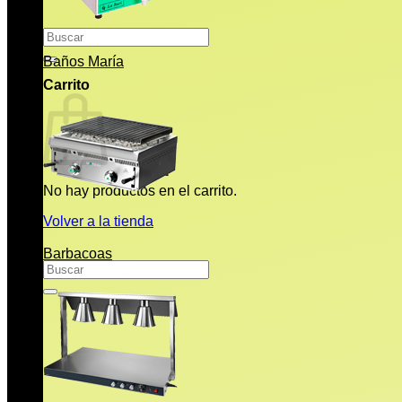
Buscar
por:
Baños María
Carrito
No hay productos en el carrito.
Volver a la tienda
Barbacoas
Buscar
por: