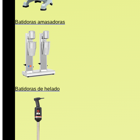
Batidoras amasadoras
Batidoras de helado