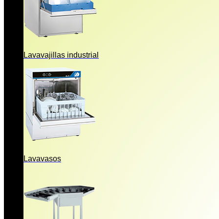
Lavavajillas industrial
Lavavasos