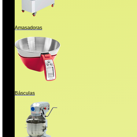
Amasadoras
Básculas