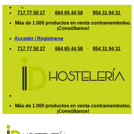
Saltar
al
717 77 50 27
·
664 65 44 58
·
954 31 94 31
contenido
Más de 1.000 productos en venta contrareembolso.
¡Consúltanos!
Acceder / Registrarse
717 77 50 27
·
664 65 44 58
·
954 31 94 31
Más de 1.000 productos en venta contrareembolso.
¡Consúltanos!