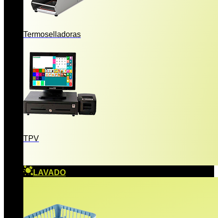
Termoselladoras
TPV
LAVADO