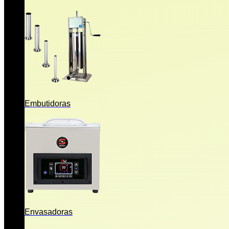
Embutidoras
Envasadoras