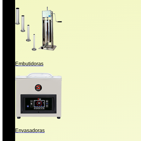
Embutidoras
Envasadoras