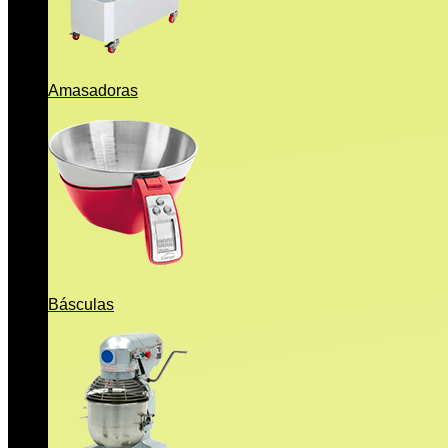
Amasadoras
Básculas