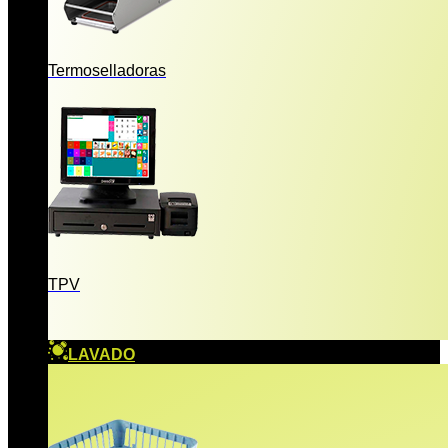
Termoselladoras
TPV
LAVADO