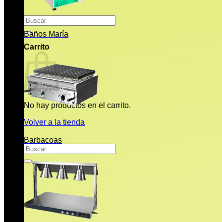
Buscar
por:
Baños María
Carrito
No hay productos en el carrito.
Volver a la tienda
Barbacoas
Buscar
por: