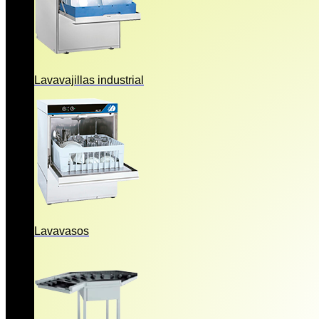
Lavavajillas industrial
Lavavasos