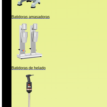
Batidoras amasadoras
Batidoras de helado