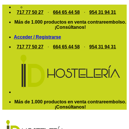
Saltar
al
717 77 50 27
·
664 65 44 58
·
954 31 94 31
contenido
Más de 1.000 productos en venta contrareembolso.
¡Consúltanos!
Acceder / Registrarse
717 77 50 27
·
664 65 44 58
·
954 31 94 31
Más de 1.000 productos en venta contrareembolso.
¡Consúltanos!