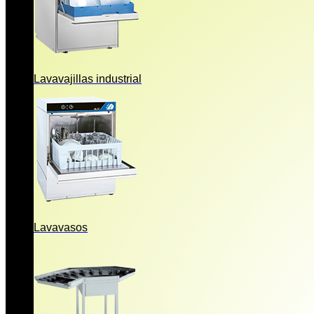
Lavavajillas industrial
Lavavasos