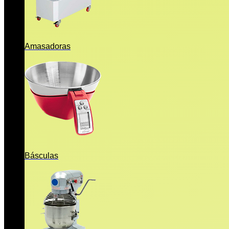
Amasadoras
Básculas