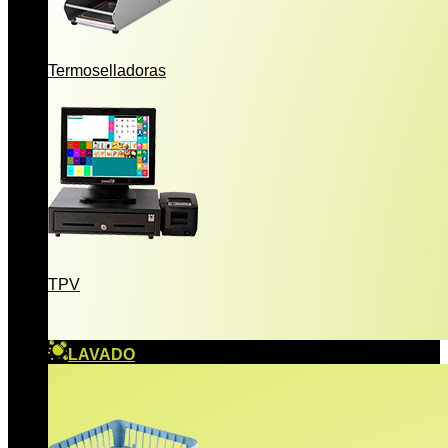
Termoselladoras
TPV
LAVADO