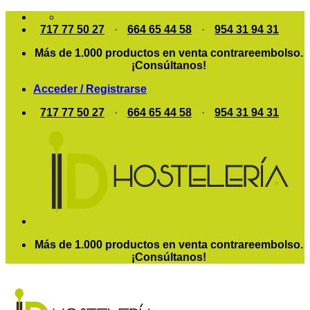
Saltar
al
717 77 50 27
·
664 65 44 58
·
954 31 94 31
contenido
Más de 1.000 productos en venta contrareembolso.
¡Consúltanos!
Acceder / Registrarse
717 77 50 27
·
664 65 44 58
·
954 31 94 31
Más de 1.000 productos en venta contrareembolso.
¡Consúltanos!