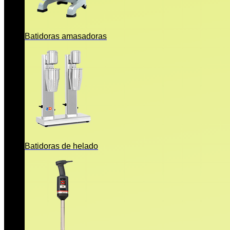
Batidoras amasadoras
Batidoras de helado