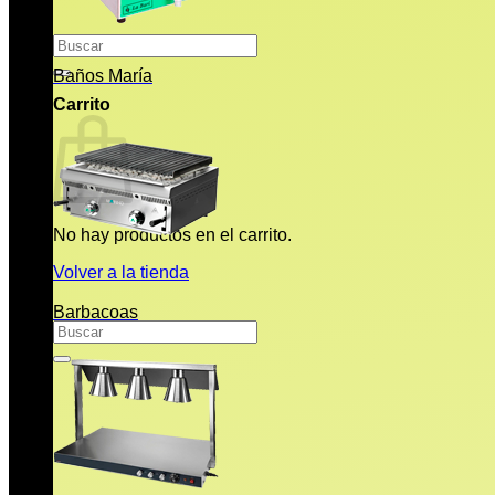
Buscar
por:
Baños María
Carrito
No hay productos en el carrito.
Volver a la tienda
Barbacoas
Buscar
por: