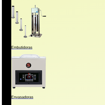
Embutidoras
Envasadoras