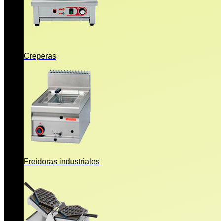
Creperas
Freidoras industriales