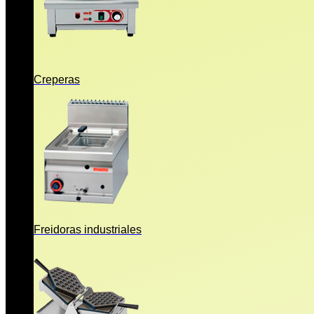
Creperas
Freidoras industriales