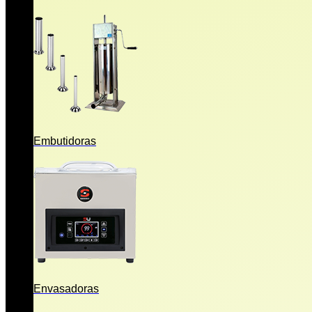
Embutidoras
Envasadoras