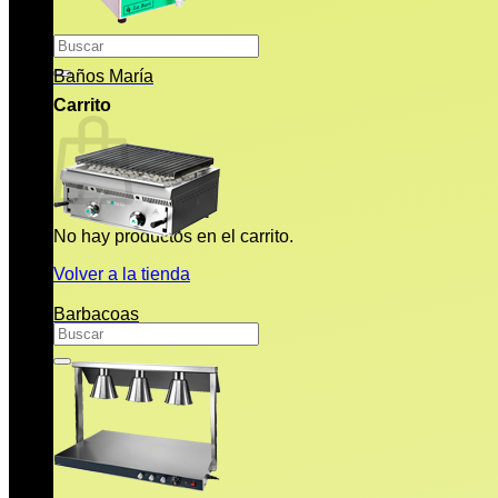
Buscar
por:
Baños María
Carrito
No hay productos en el carrito.
Volver a la tienda
Barbacoas
Buscar
por: