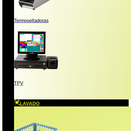
Termoselladoras
TPV
LAVADO