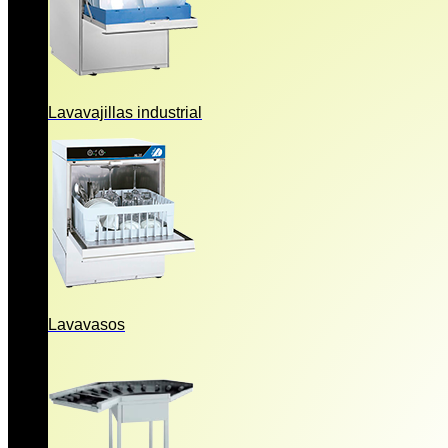
Lavavajillas industrial
Lavavasos