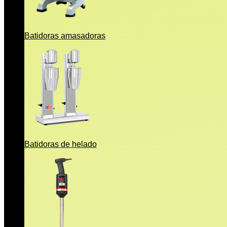
Batidoras amasadoras
Batidoras de helado