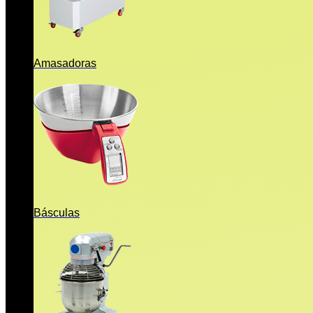
Amasadoras
Básculas