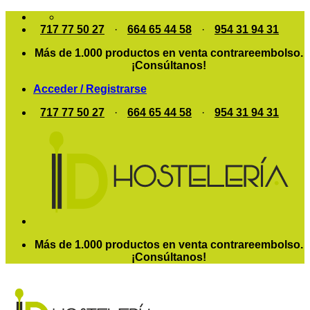
Saltar
al
717 77 50 27
·
664 65 44 58
·
954 31 94 31
contenido
Más de 1.000 productos en venta contrareembolso.
¡Consúltanos!
Acceder / Registrarse
717 77 50 27
·
664 65 44 58
·
954 31 94 31
Más de 1.000 productos en venta contrareembolso.
¡Consúltanos!