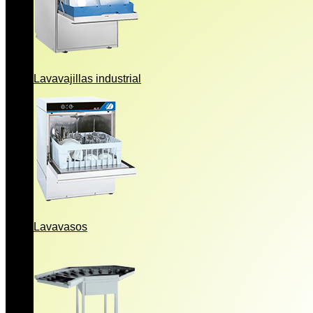
Lavavajillas industrial
Lavavasos