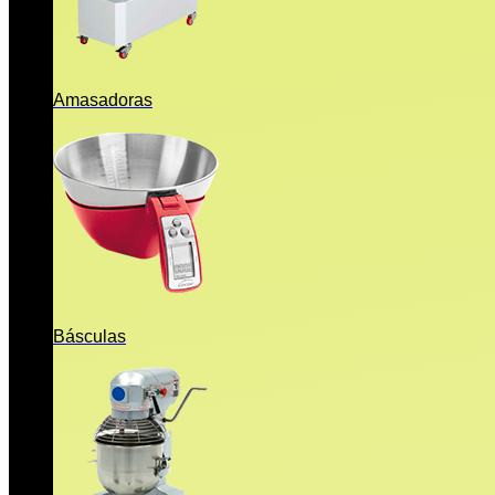
Amasadoras
Básculas