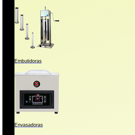
Embutidoras
Envasadoras