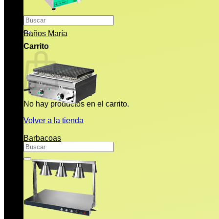
Buscar
por:
Baños María
Carrito
No hay productos en el carrito.
Volver a la tienda
Barbacoas
Buscar
por: