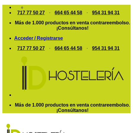
Saltar
al
717 77 50 27
·
664 65 44 58
·
954 31 94 31
contenido
Más de 1.000 productos en venta contrareembolso.
¡Consúltanos!
Acceder / Registrarse
717 77 50 27
·
664 65 44 58
·
954 31 94 31
Más de 1.000 productos en venta contrareembolso.
¡Consúltanos!