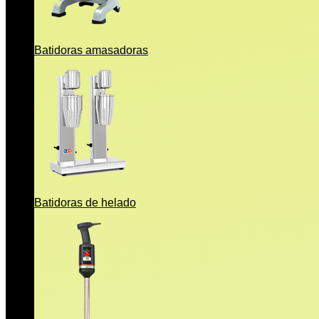
Batidoras amasadoras
Batidoras de helado