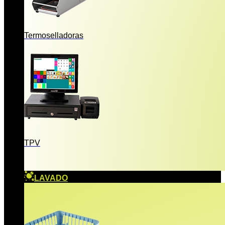
Termoselladoras
TPV
LAVADO