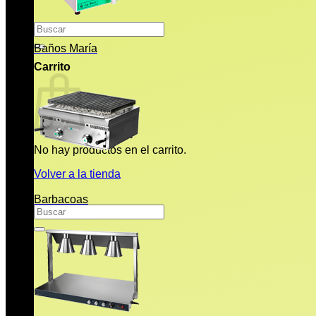
Buscar
por:
Baños María
Carrito
No hay productos en el carrito.
Volver a la tienda
Barbacoas
Buscar
por: