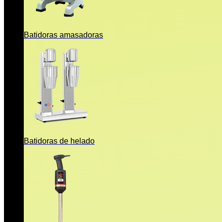
Batidoras amasadoras
Batidoras de helado