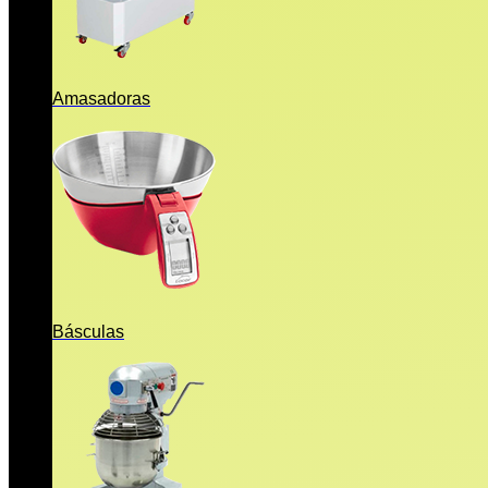
Amasadoras
Básculas