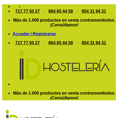
Saltar
al
717 77 50 27
·
664 65 44 58
·
954 31 94 31
contenido
Más de 1.000 productos en venta contrareembolso.
¡Consúltanos!
Acceder / Registrarse
717 77 50 27
·
664 65 44 58
·
954 31 94 31
Más de 1.000 productos en venta contrareembolso.
¡Consúltanos!