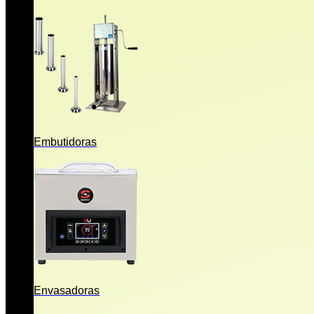
Embutidoras
Envasadoras