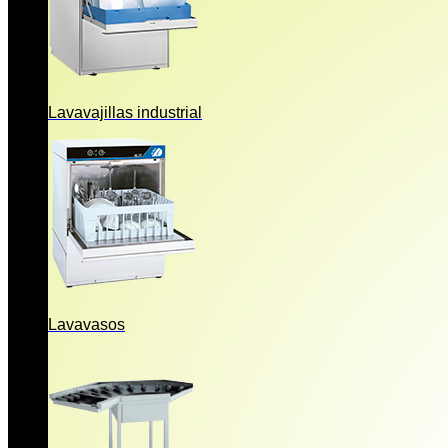
Lavavajillas industrial
Lavavasos