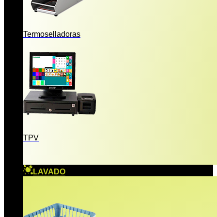
Termoselladoras
TPV
LAVADO