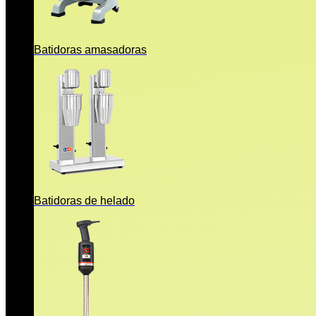
Batidoras amasadoras
Batidoras de helado