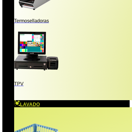
Termoselladoras
TPV
LAVADO