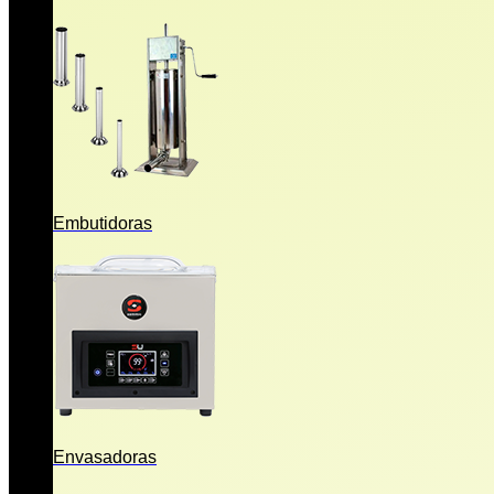
Embutidoras
Envasadoras