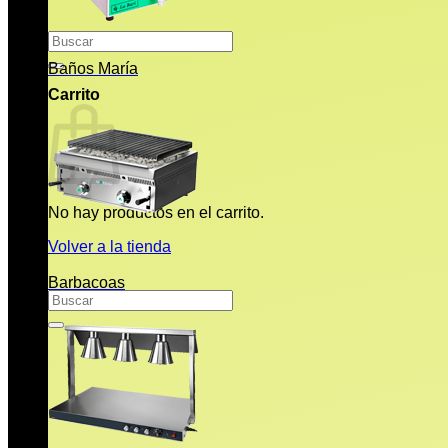
Buscar
por:
Baños María
Carrito
No hay productos en el carrito.
Volver a la tienda
Barbacoas
Buscar
por: