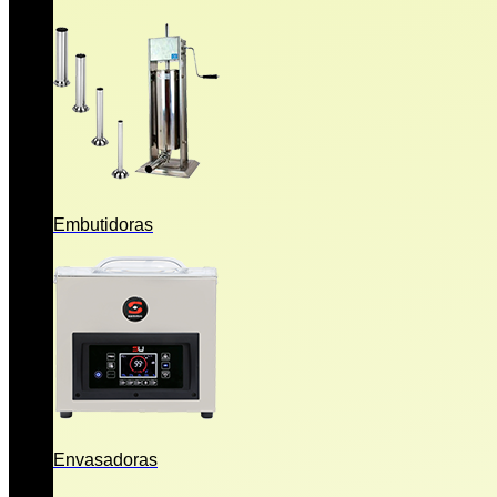
Embutidoras
Envasadoras