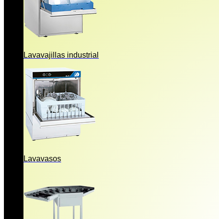
Lavavajillas industrial
Lavavasos