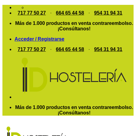
Saltar
al
717 77 50 27
·
664 65 44 58
·
954 31 94 31
contenido
Más de 1.000 productos en venta contrareembolso.
¡Consúltanos!
Acceder / Registrarse
717 77 50 27
·
664 65 44 58
·
954 31 94 31
Más de 1.000 productos en venta contrareembolso.
¡Consúltanos!