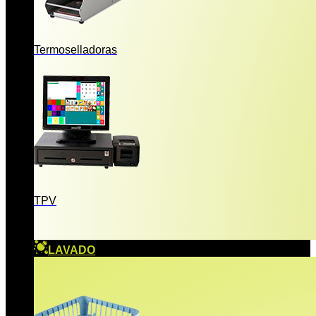
Termoselladoras
TPV
LAVADO