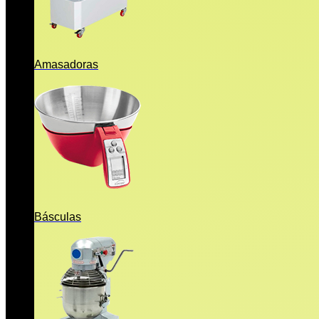
Amasadoras
Básculas