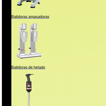
Batidoras amasadoras
Batidoras de helado