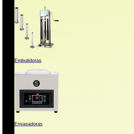
Embutidoras
Envasadoras