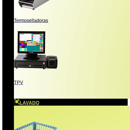
Termoselladoras
TPV
LAVADO