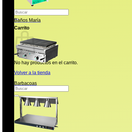
Buscar
por:
Baños María
Carrito
No hay productos en el carrito.
Volver a la tienda
Barbacoas
Buscar
por: