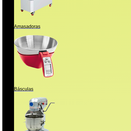
Amasadoras
Básculas