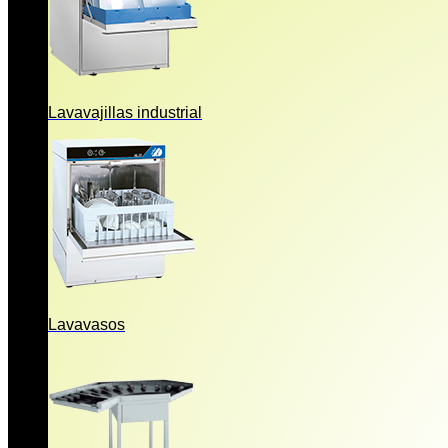
Lavavajillas industrial
Lavavasos