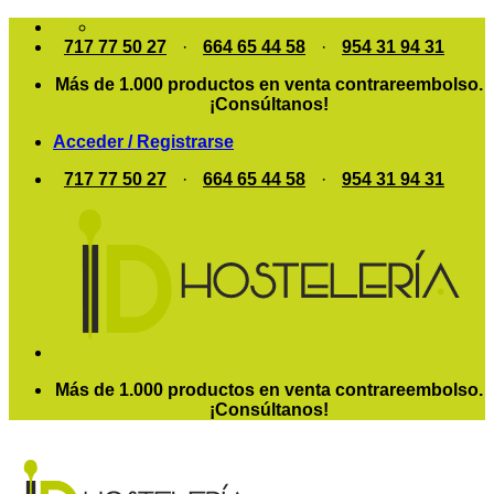
Saltar
al
717 77 50 27
·
664 65 44 58
·
954 31 94 31
contenido
Más de 1.000 productos en venta contrareembolso.
¡Consúltanos!
Acceder / Registrarse
717 77 50 27
·
664 65 44 58
·
954 31 94 31
Más de 1.000 productos en venta contrareembolso.
¡Consúltanos!