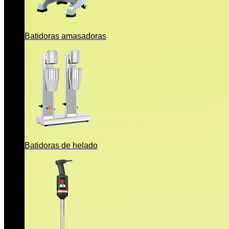
Batidoras amasadoras
Batidoras de helado