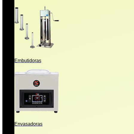
Embutidoras
Envasadoras