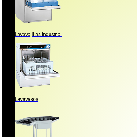
Lavavajillas industrial
Lavavasos