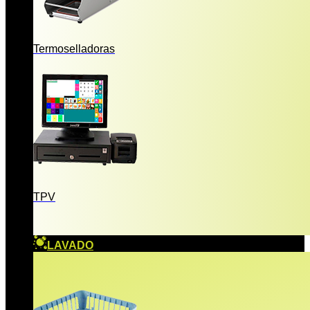
Termoselladoras
TPV
LAVADO