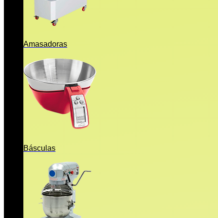
Amasadoras
Básculas