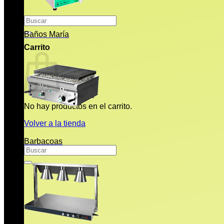
Buscar
por:
Baños María
Carrito
No hay productos en el carrito.
Volver a la tienda
Barbacoas
Buscar
por: