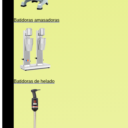
Batidoras amasadoras
Batidoras de helado