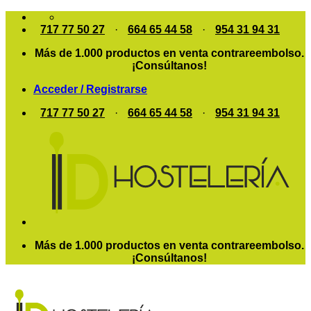
Saltar
al
717 77 50 27
·
664 65 44 58
·
954 31 94 31
contenido
Más de 1.000 productos en venta contrareembolso.
¡Consúltanos!
Acceder / Registrarse
717 77 50 27
·
664 65 44 58
·
954 31 94 31
Más de 1.000 productos en venta contrareembolso.
¡Consúltanos!