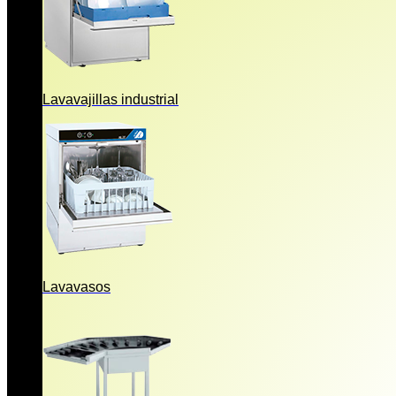
Lavavajillas industrial
Lavavasos