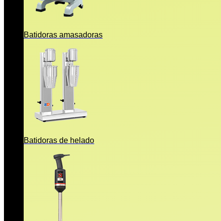
Batidoras amasadoras
Batidoras de helado