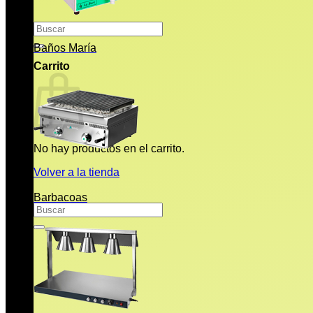
Buscar
por:
Baños María
Carrito
No hay productos en el carrito.
Volver a la tienda
Barbacoas
Buscar
por: