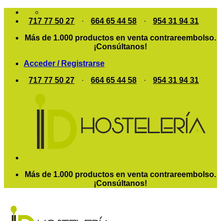
Saltar
al
717 77 50 27
·
664 65 44 58
·
954 31 94 31
contenido
Más de 1.000 productos en venta contrareembolso.
¡Consúltanos!
Acceder / Registrarse
717 77 50 27
·
664 65 44 58
·
954 31 94 31
Más de 1.000 productos en venta contrareembolso.
¡Consúltanos!