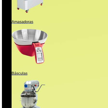
Amasadoras
Básculas