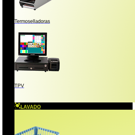
Termoselladoras
TPV
LAVADO