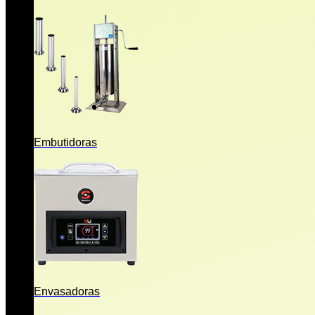
Embutidoras
Envasadoras