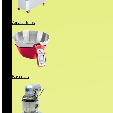
Amasadoras
Básculas