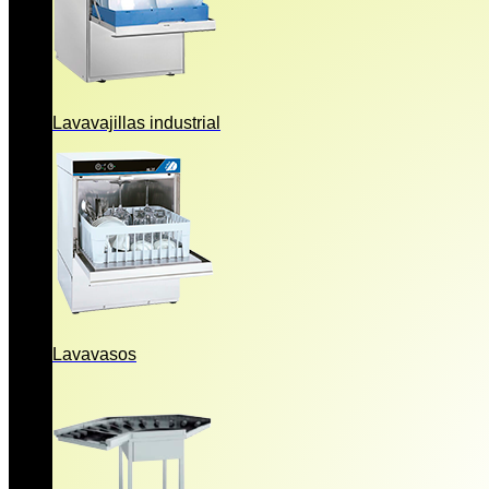
Lavavajillas industrial
Lavavasos