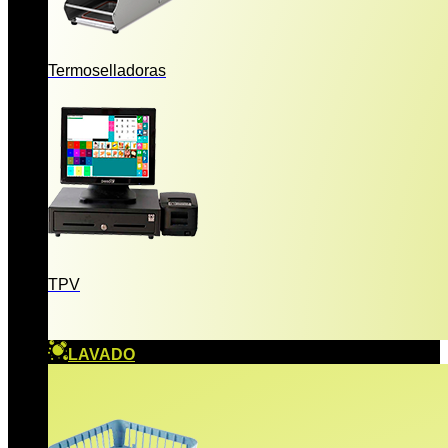
Termoselladoras
TPV
LAVADO