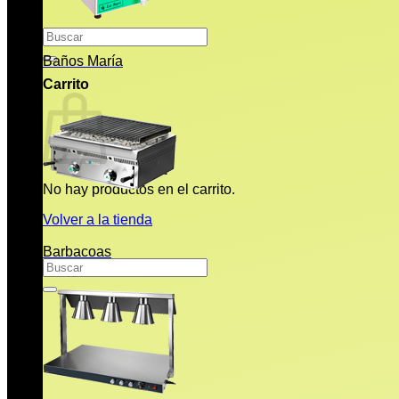
Buscar
por:
Baños María
Carrito
No hay productos en el carrito.
Volver a la tienda
Barbacoas
Buscar
por: