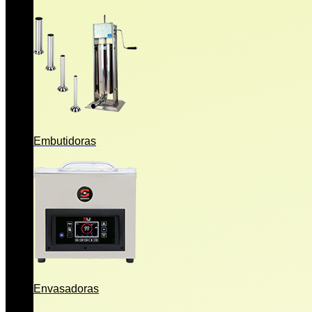
Embutidoras
Envasadoras