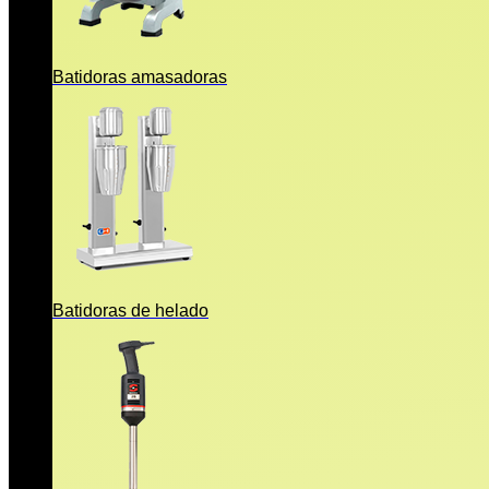
Batidoras amasadoras
Batidoras de helado