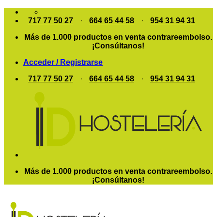
Saltar
al
717 77 50 27
·
664 65 44 58
·
954 31 94 31
contenido
Más de 1.000 productos en venta contrareembolso.
¡Consúltanos!
Acceder / Registrarse
717 77 50 27
·
664 65 44 58
·
954 31 94 31
Más de 1.000 productos en venta contrareembolso.
¡Consúltanos!