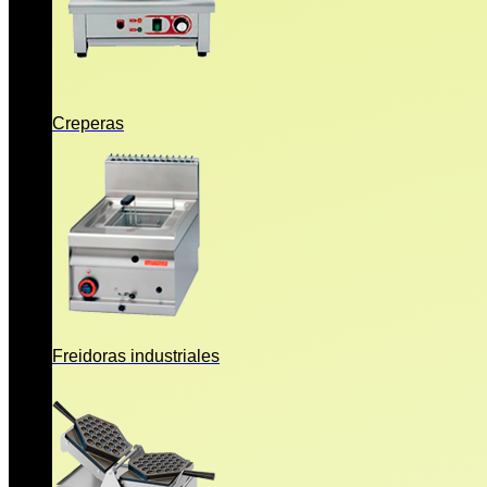
Creperas
Freidoras industriales