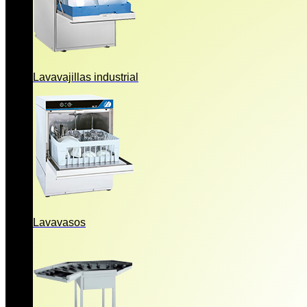
Lavavajillas industrial
Lavavasos