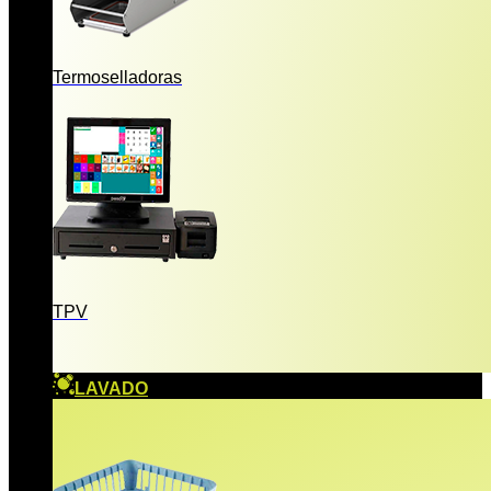
Termoselladoras
TPV
LAVADO