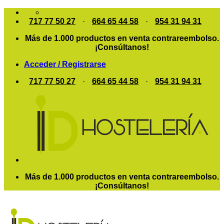
Saltar
al
717 77 50 27
·
664 65 44 58
·
954 31 94 31
contenido
Más de 1.000 productos en venta contrareembolso.
¡Consúltanos!
Acceder / Registrarse
717 77 50 27
·
664 65 44 58
·
954 31 94 31
Más de 1.000 productos en venta contrareembolso.
¡Consúltanos!