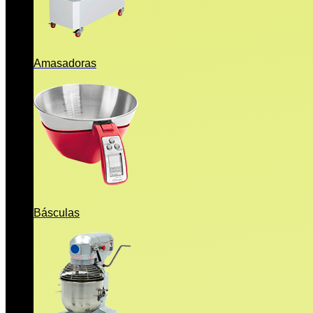
Amasadoras
Básculas