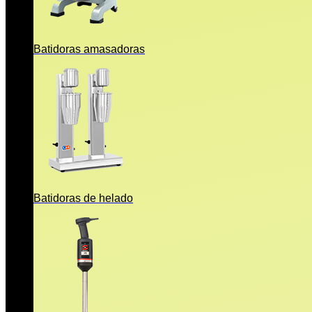
Batidoras amasadoras
Batidoras de helado