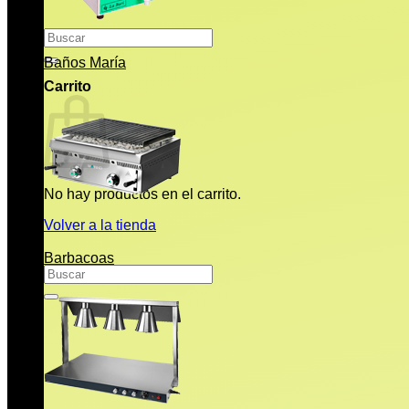
Buscar
por:
Baños María
Carrito
No hay productos en el carrito.
Volver a la tienda
Barbacoas
Buscar
por: