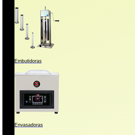
Embutidoras
Envasadoras