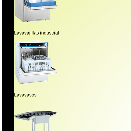
Lavavajillas industrial
Lavavasos