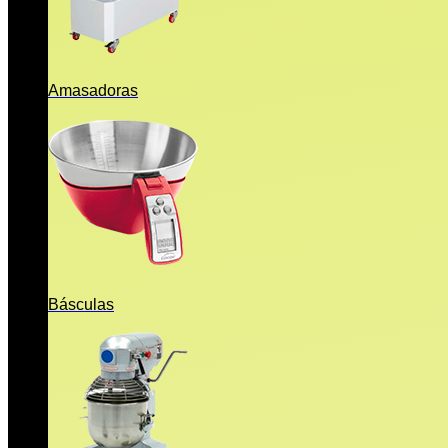
Amasadoras
Básculas