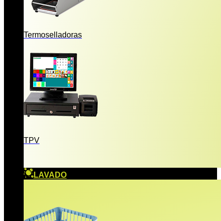
Termoselladoras
TPV
LAVADO