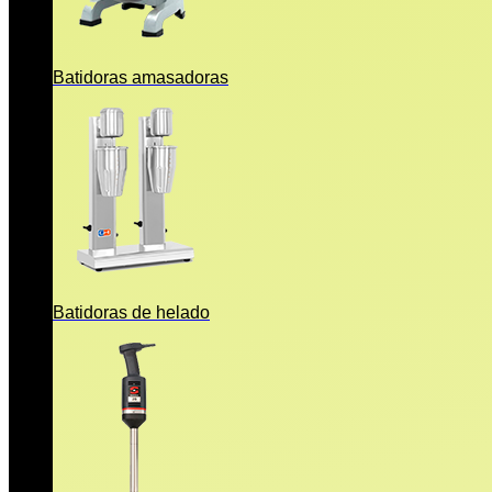
Batidoras amasadoras
Batidoras de helado