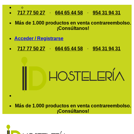
Saltar
al
717 77 50 27
·
664 65 44 58
·
954 31 94 31
contenido
Más de 1.000 productos en venta contrareembolso.
¡Consúltanos!
Acceder / Registrarse
717 77 50 27
·
664 65 44 58
·
954 31 94 31
Más de 1.000 productos en venta contrareembolso.
¡Consúltanos!