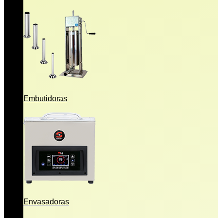
Embutidoras
Envasadoras