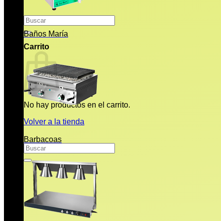
Buscar
por:
Baños María
Carrito
No hay productos en el carrito.
Volver a la tienda
Barbacoas
Buscar
por: