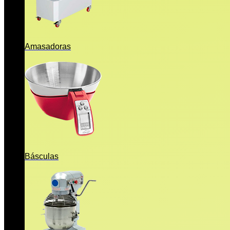
Amasadoras
Básculas