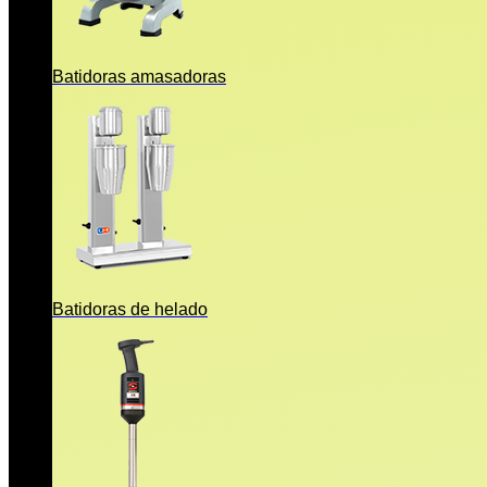
Batidoras amasadoras
Batidoras de helado