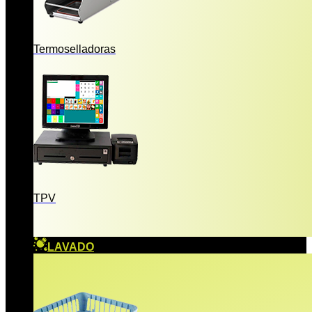
Termoselladoras
TPV
LAVADO