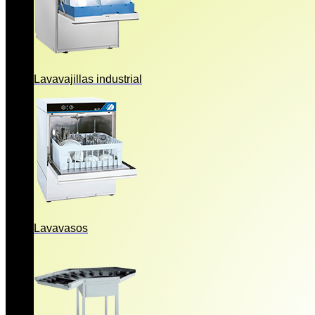
Lavavajillas industrial
Lavavasos