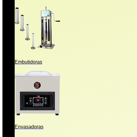
Embutidoras
Envasadoras