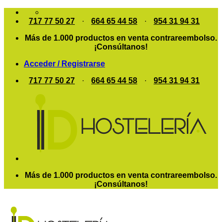
Saltar
al
717 77 50 27
·
664 65 44 58
·
954 31 94 31
contenido
Más de 1.000 productos en venta contrareembolso.
¡Consúltanos!
Acceder / Registrarse
717 77 50 27
·
664 65 44 58
·
954 31 94 31
Más de 1.000 productos en venta contrareembolso.
¡Consúltanos!