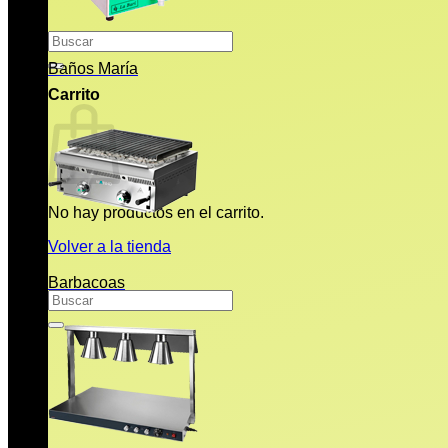
Buscar
por:
Baños María
Carrito
No hay productos en el carrito.
Volver a la tienda
Barbacoas
Buscar
por: