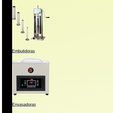
Embutidoras
Envasadoras