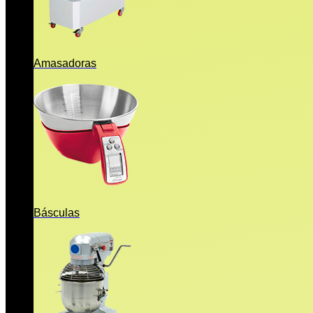
Amasadoras
Básculas