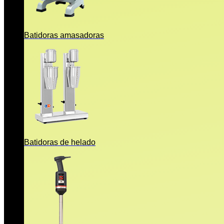
Batidoras amasadoras
Batidoras de helado