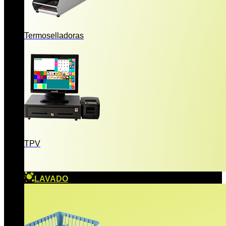
Termoselladoras
TPV
LAVADO