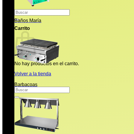
Buscar
por:
Baños María
Carrito
No hay productos en el carrito.
Volver a la tienda
Barbacoas
Buscar
por: