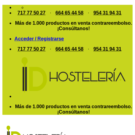
Saltar
al
717 77 50 27
·
664 65 44 58
·
954 31 94 31
contenido
Más de 1.000 productos en venta contrareembolso.
¡Consúltanos!
Acceder / Registrarse
717 77 50 27
·
664 65 44 58
·
954 31 94 31
Más de 1.000 productos en venta contrareembolso.
¡Consúltanos!