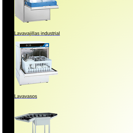
Lavavajillas industrial
Lavavasos