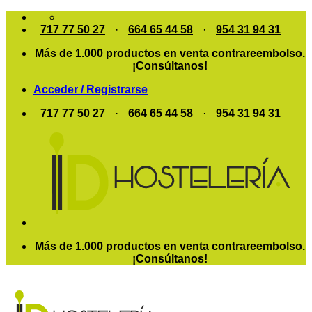
Saltar
al
717 77 50 27
·
664 65 44 58
·
954 31 94 31
contenido
Más de 1.000 productos en venta contrareembolso.
¡Consúltanos!
Acceder / Registrarse
717 77 50 27
·
664 65 44 58
·
954 31 94 31
Más de 1.000 productos en venta contrareembolso.
¡Consúltanos!