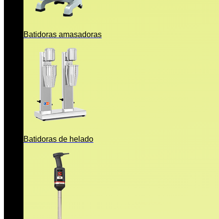
Batidoras amasadoras
Batidoras de helado