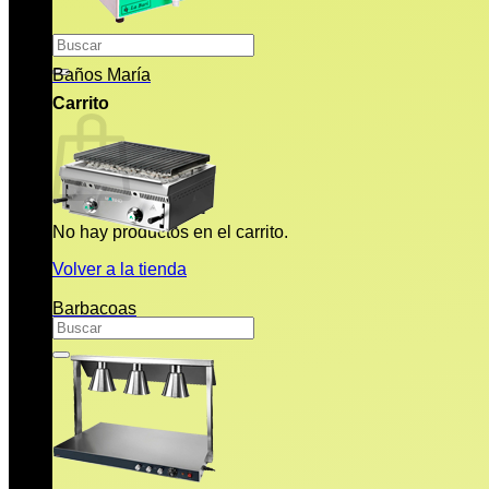
Buscar
por:
Baños María
Carrito
No hay productos en el carrito.
Volver a la tienda
Barbacoas
Buscar
por: