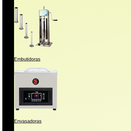
Embutidoras
Envasadoras