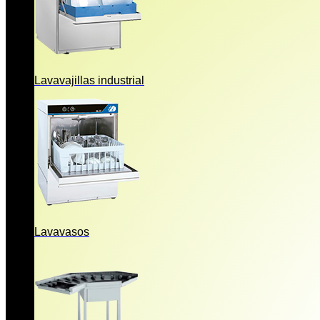
Lavavajillas industrial
Lavavasos