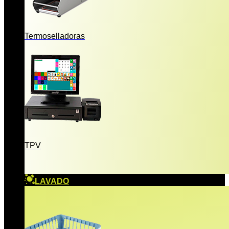
Termoselladoras
TPV
LAVADO