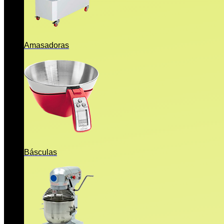
Amasadoras
Básculas