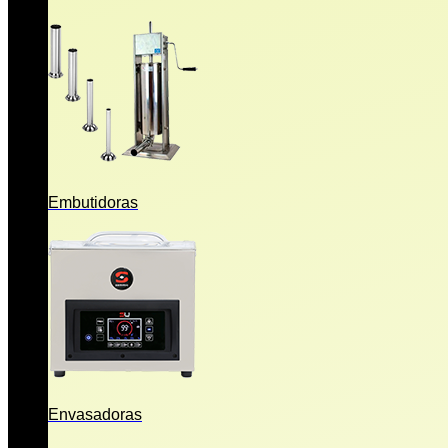
Embutidoras
Envasadoras