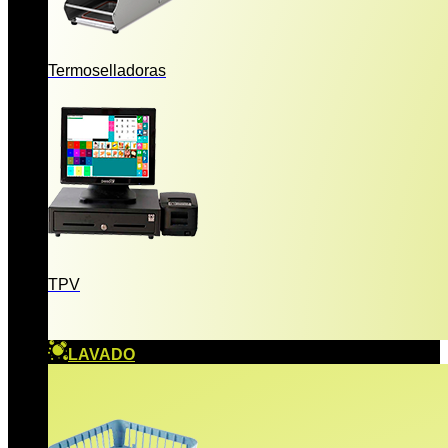
Termoselladoras
TPV
LAVADO