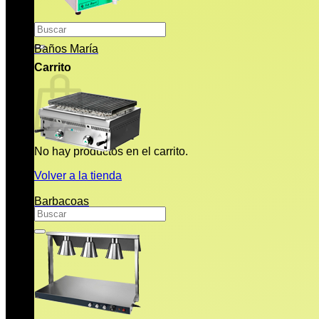
Buscar
por:
Baños María
Carrito
No hay productos en el carrito.
Volver a la tienda
Barbacoas
Buscar
por: