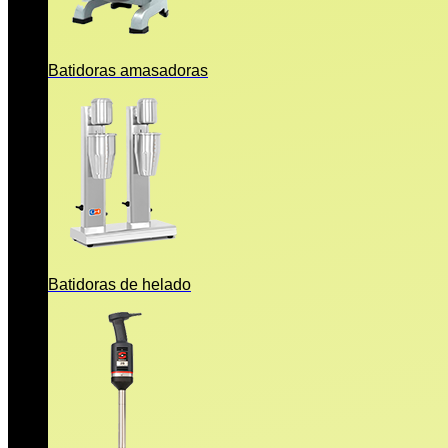
Batidoras amasadoras
Batidoras de helado