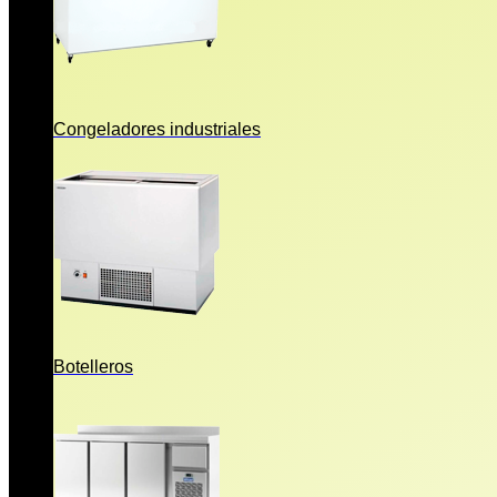
Congeladores industriales
Botelleros