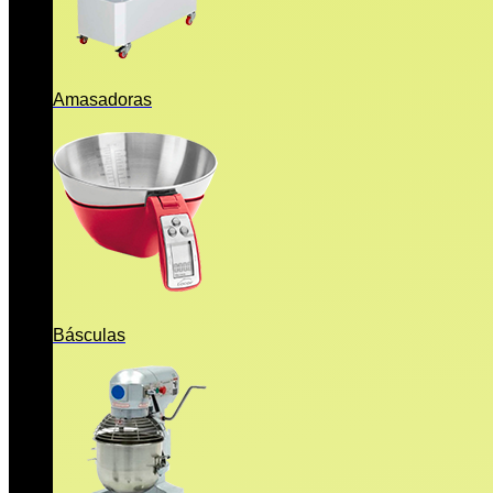
Amasadoras
Básculas