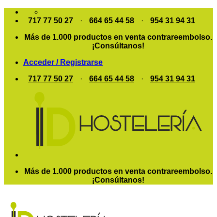
Saltar
al
717 77 50 27
·
664 65 44 58
·
954 31 94 31
contenido
Más de 1.000 productos en venta contrareembolso.
¡Consúltanos!
Acceder / Registrarse
717 77 50 27
·
664 65 44 58
·
954 31 94 31
Más de 1.000 productos en venta contrareembolso.
¡Consúltanos!