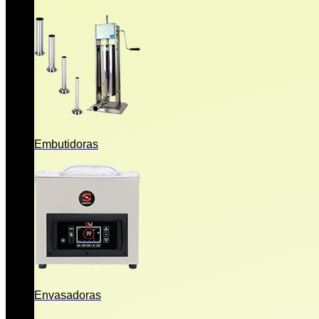
Embutidoras
Envasadoras