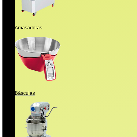
Amasadoras
Básculas