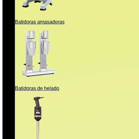
Batidoras amasadoras
Batidoras de helado