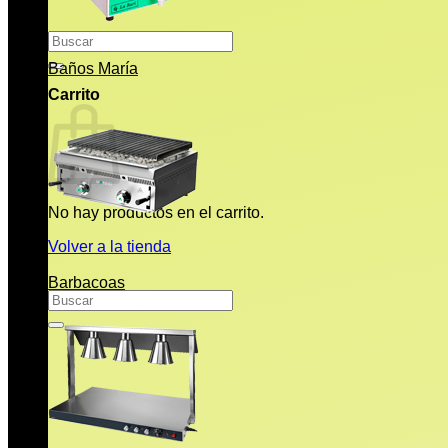
Buscar
por:
Baños María
Carrito
No hay productos en el carrito.
Volver a la tienda
Barbacoas
Buscar
por: