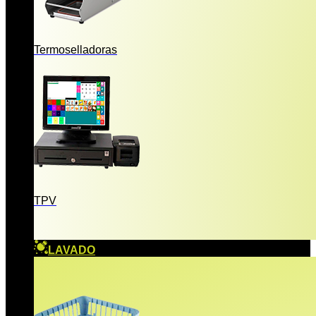
Termoselladoras
TPV
LAVADO