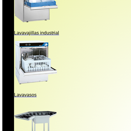
Lavavajillas industrial
Lavavasos