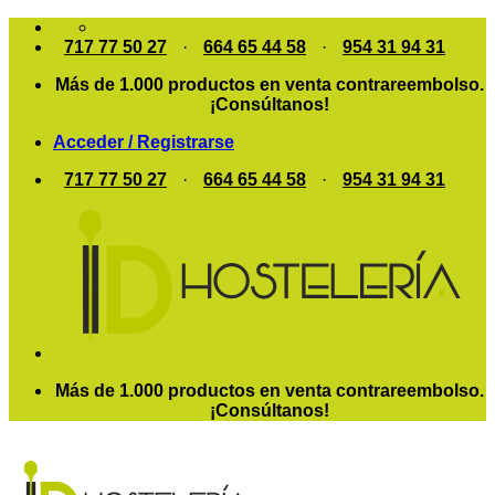
Saltar
al
717 77 50 27
·
664 65 44 58
·
954 31 94 31
contenido
Más de 1.000 productos en venta contrareembolso.
¡Consúltanos!
Acceder / Registrarse
717 77 50 27
·
664 65 44 58
·
954 31 94 31
Más de 1.000 productos en venta contrareembolso.
¡Consúltanos!