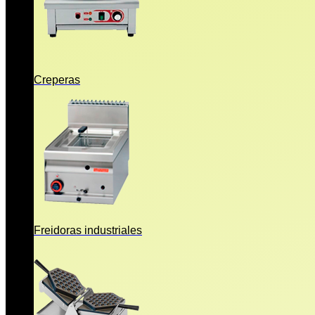
Creperas
Freidoras industriales