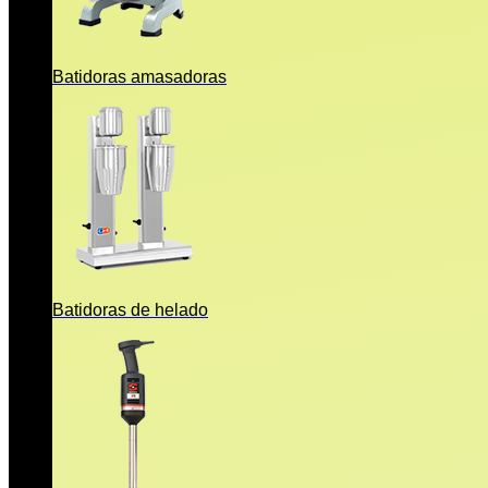
Batidoras amasadoras
Batidoras de helado