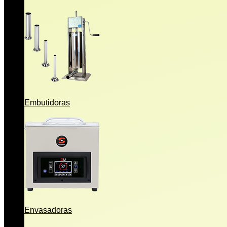
Embutidoras
Envasadoras