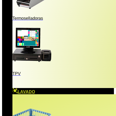
Termoselladoras
TPV
LAVADO