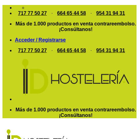
Saltar
al
717 77 50 27
·
664 65 44 58
·
954 31 94 31
contenido
Más de 1.000 productos en venta contrareembolso.
¡Consúltanos!
Acceder / Registrarse
717 77 50 27
·
664 65 44 58
·
954 31 94 31
Más de 1.000 productos en venta contrareembolso.
¡Consúltanos!