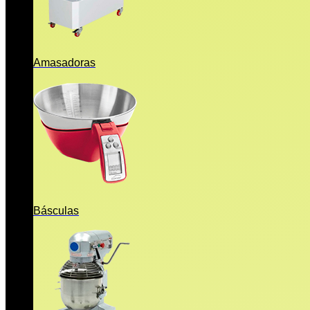
Amasadoras
Básculas