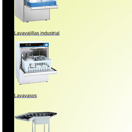
Lavavajillas industrial
Lavavasos