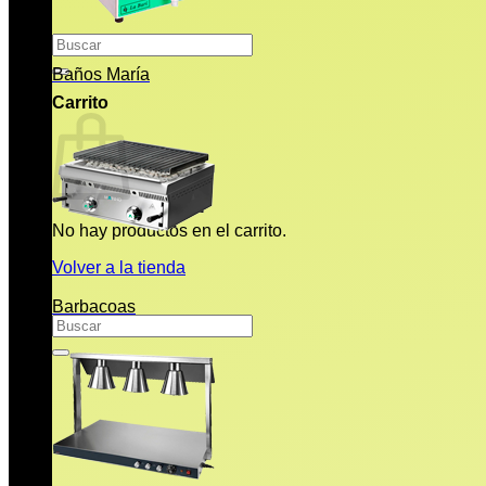
Buscar
por:
Baños María
Carrito
No hay productos en el carrito.
Volver a la tienda
Barbacoas
Buscar
por: