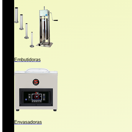
Embutidoras
Envasadoras