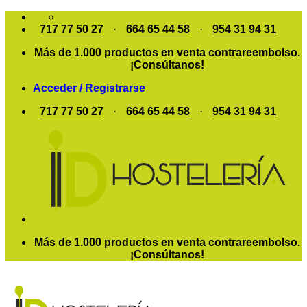
Saltar
al
717 77 50 27
·
664 65 44 58
·
954 31 94 31
contenido
Más de 1.000 productos en venta contrareembolso.
¡Consúltanos!
Acceder / Registrarse
717 77 50 27
·
664 65 44 58
·
954 31 94 31
Más de 1.000 productos en venta contrareembolso.
¡Consúltanos!