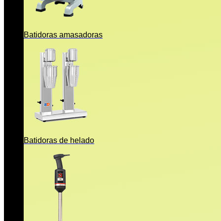
Batidoras amasadoras
Batidoras de helado