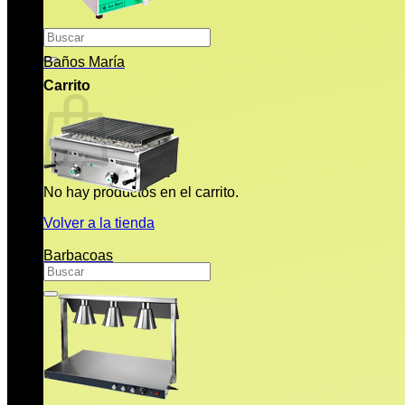
Buscar
por:
Baños María
Carrito
No hay productos en el carrito.
Volver a la tienda
Barbacoas
Buscar
por: