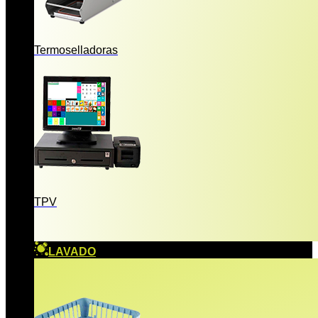
Termoselladoras
TPV
LAVADO