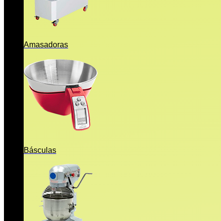
Amasadoras
Básculas