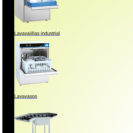
Lavavajillas industrial
Lavavasos