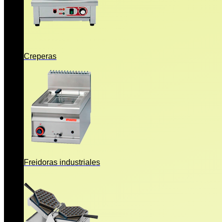
Creperas
Freidoras industriales