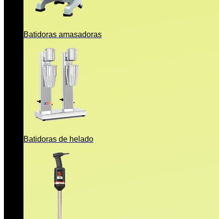
Batidoras amasadoras
Batidoras de helado