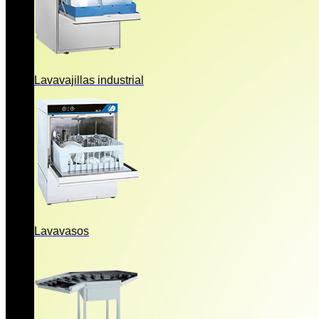
Lavavajillas industrial
Lavavasos