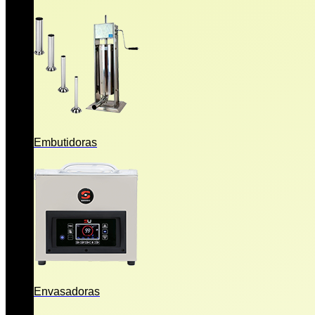
Embutidoras
Envasadoras