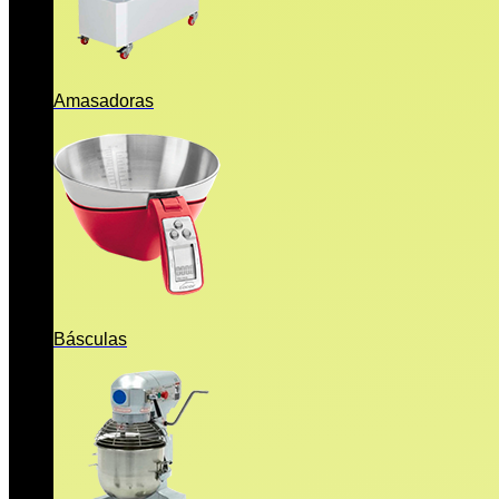
Amasadoras
Básculas