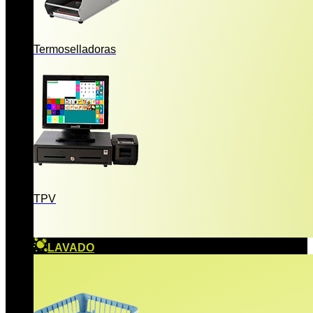
Termoselladoras
TPV
LAVADO