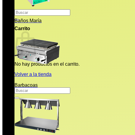
Buscar
por:
Baños María
Carrito
No hay productos en el carrito.
Volver a la tienda
Barbacoas
Buscar
por: