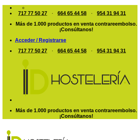
Saltar
al
717 77 50 27
·
664 65 44 58
·
954 31 94 31
contenido
Más de 1.000 productos en venta contrareembolso.
¡Consúltanos!
Acceder / Registrarse
717 77 50 27
·
664 65 44 58
·
954 31 94 31
Más de 1.000 productos en venta contrareembolso.
¡Consúltanos!