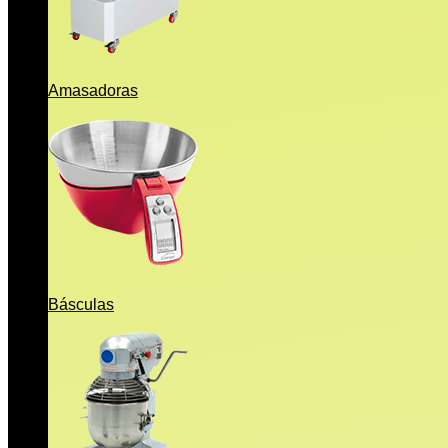
Amasadoras
Básculas