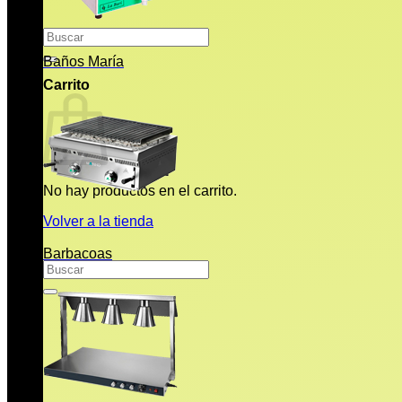
Buscar
por:
Baños María
Carrito
No hay productos en el carrito.
Volver a la tienda
Barbacoas
Buscar
por: