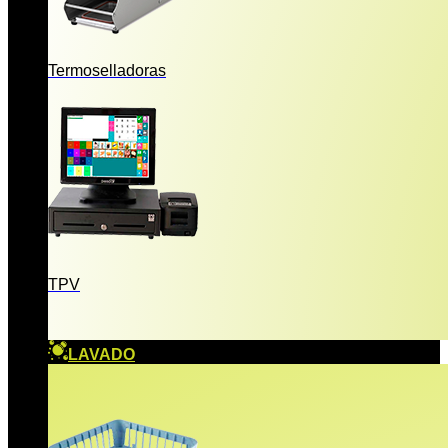
Termoselladoras
TPV
LAVADO