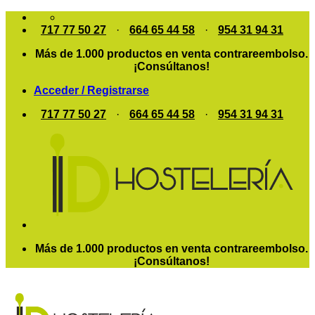
Saltar
al
717 77 50 27
·
664 65 44 58
·
954 31 94 31
contenido
Más de 1.000 productos en venta contrareembolso.
¡Consúltanos!
Acceder / Registrarse
717 77 50 27
·
664 65 44 58
·
954 31 94 31
Más de 1.000 productos en venta contrareembolso.
¡Consúltanos!