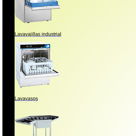
Lavavajillas industrial
Lavavasos