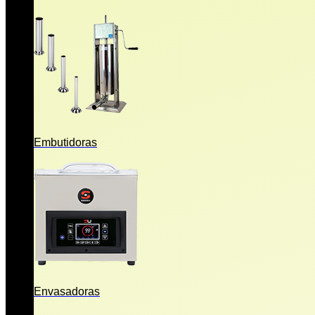
Embutidoras
Envasadoras