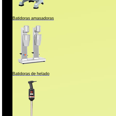
Batidoras amasadoras
Batidoras de helado