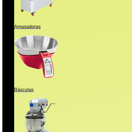
Amasadoras
Básculas