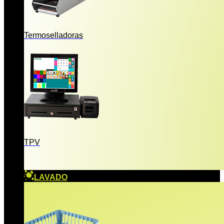
Termoselladoras
TPV
LAVADO