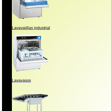
Lavavajillas industrial
Lavavasos