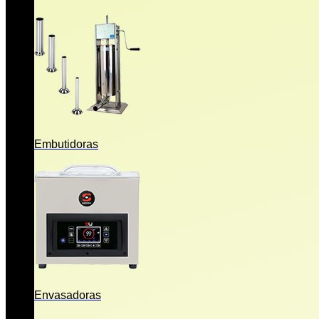
Embutidoras
Envasadoras