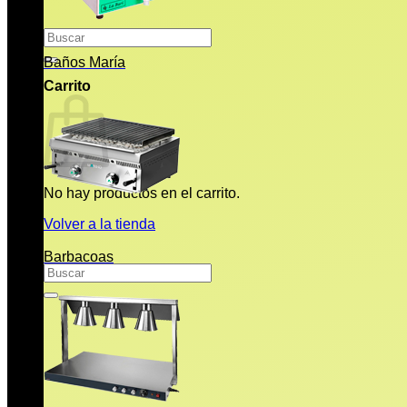
Buscar
por:
Baños María
Carrito
No hay productos en el carrito.
Volver a la tienda
Barbacoas
Buscar
por: