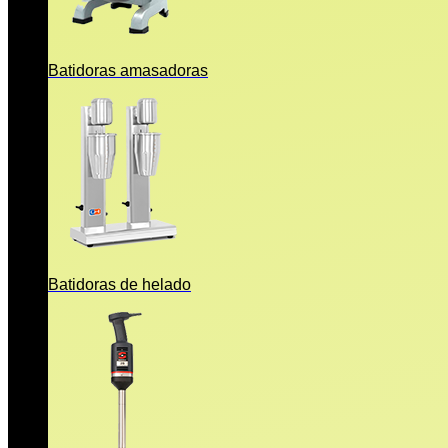
Batidoras amasadoras
Batidoras de helado