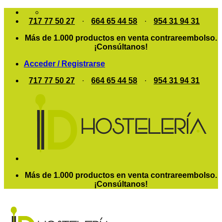
Saltar
al
717 77 50 27
·
664 65 44 58
·
954 31 94 31
contenido
Más de 1.000 productos en venta contrareembolso.
¡Consúltanos!
Acceder / Registrarse
717 77 50 27
·
664 65 44 58
·
954 31 94 31
Más de 1.000 productos en venta contrareembolso.
¡Consúltanos!