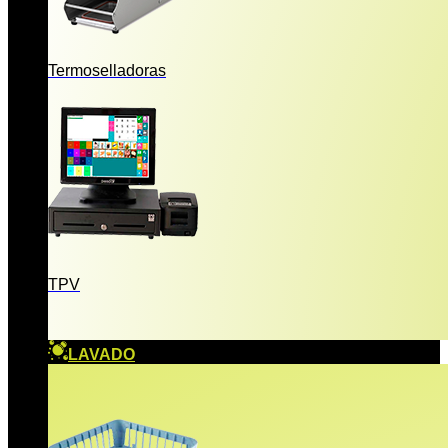
Termoselladoras
TPV
LAVADO