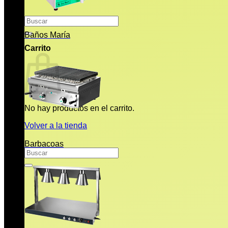
Buscar
por:
Baños María
Carrito
No hay productos en el carrito.
Volver a la tienda
Barbacoas
Buscar
por: