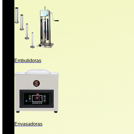
Embutidoras
Envasadoras