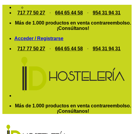
Saltar
al
717 77 50 27
·
664 65 44 58
·
954 31 94 31
contenido
Más de 1.000 productos en venta contrareembolso.
¡Consúltanos!
Acceder / Registrarse
717 77 50 27
·
664 65 44 58
·
954 31 94 31
Más de 1.000 productos en venta contrareembolso.
¡Consúltanos!