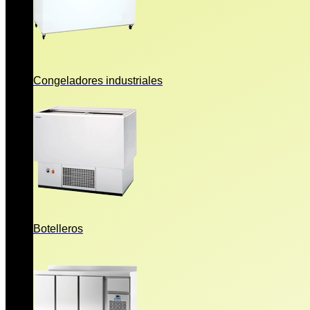
Congeladores industriales
Botelleros