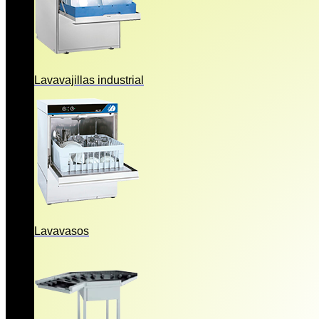
Lavavajillas industrial
Lavavasos