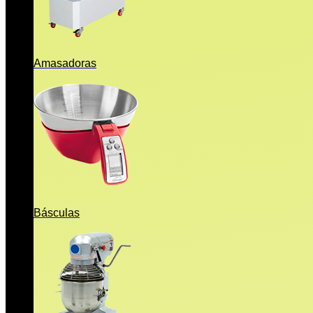
Amasadoras
Básculas