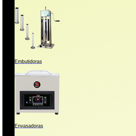
Embutidoras
Envasadoras