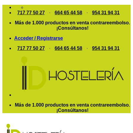
Saltar
al
717 77 50 27
·
664 65 44 58
·
954 31 94 31
contenido
Más de 1.000 productos en venta contrareembolso.
¡Consúltanos!
Acceder / Registrarse
717 77 50 27
·
664 65 44 58
·
954 31 94 31
Más de 1.000 productos en venta contrareembolso.
¡Consúltanos!