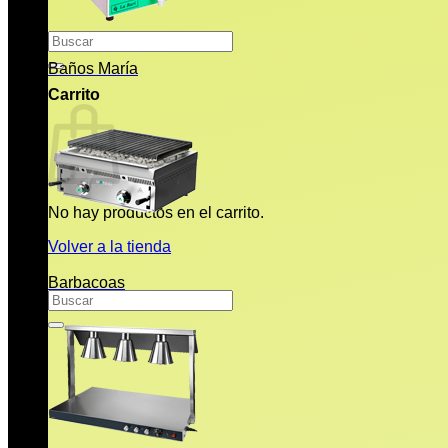
Buscar
por:
Baños María
Carrito
No hay productos en el carrito.
Volver a la tienda
Barbacoas
Buscar
por: