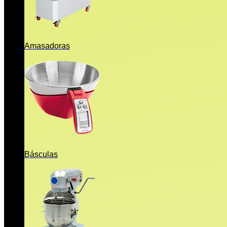
Amasadoras
Básculas