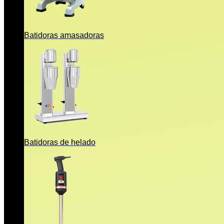
Batidoras amasadoras
Batidoras de helado