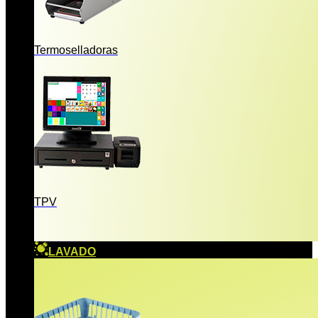
Termoselladoras
TPV
LAVADO