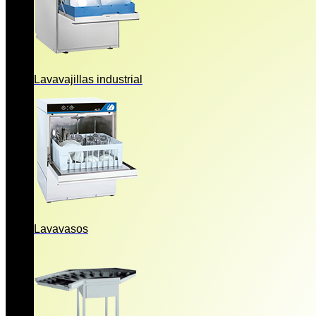
Lavavajillas industrial
Lavavasos