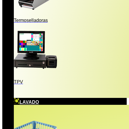
Termoselladoras
TPV
LAVADO