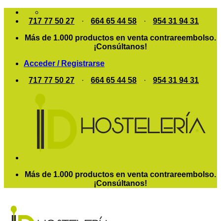
Saltar
al
717 77 50 27
·
664 65 44 58
·
954 31 94 31
contenido
Más de 1.000 productos en venta contrareembolso.
¡Consúltanos!
Acceder / Registrarse
717 77 50 27
·
664 65 44 58
·
954 31 94 31
Más de 1.000 productos en venta contrareembolso.
¡Consúltanos!