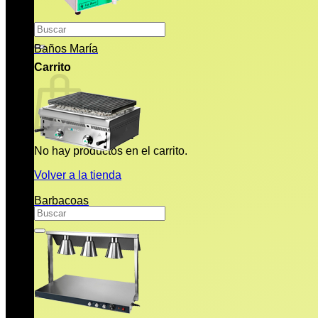
Buscar
por:
Baños María
Carrito
No hay productos en el carrito.
Volver a la tienda
Barbacoas
Buscar
por: