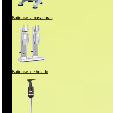
Batidoras amasadoras
Batidoras de helado