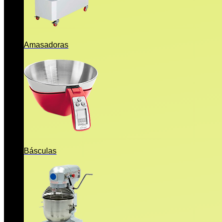
Amasadoras
Básculas