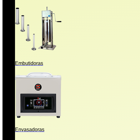
Embutidoras
Envasadoras