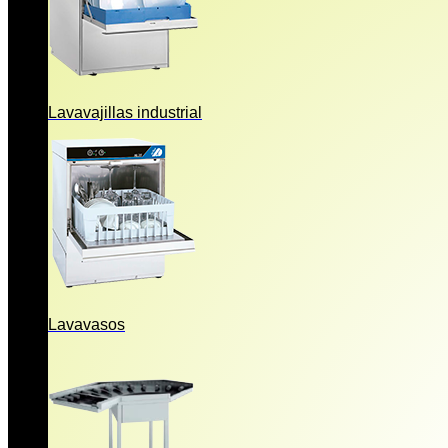
Lavavajillas industrial
Lavavasos