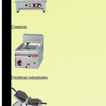
Creperas
Freidoras industriales