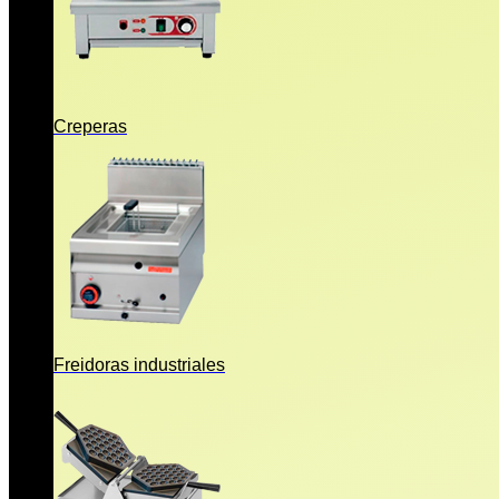
Creperas
Freidoras industriales