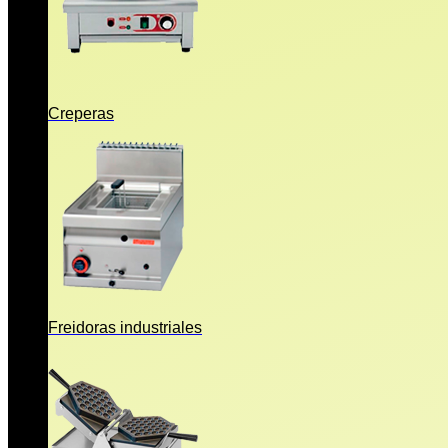
Creperas
Freidoras industriales