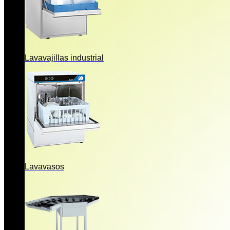
Lavavajillas industrial
Lavavasos