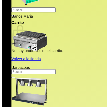
Buscar
por:
Baños María
Carrito
No hay productos en el carrito.
Volver a la tienda
Barbacoas
Buscar
por: