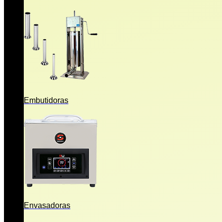
Embutidoras
Envasadoras