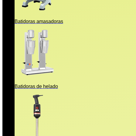
Batidoras amasadoras
Batidoras de helado