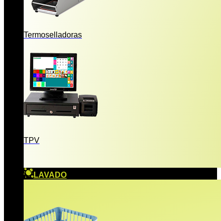
Termoselladoras
TPV
LAVADO