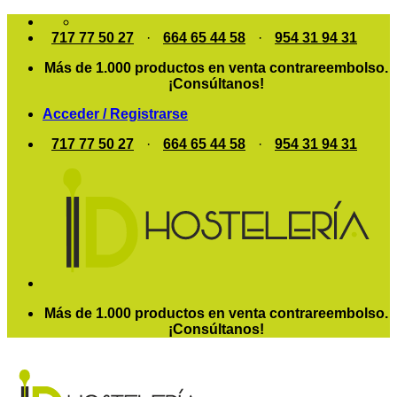
Saltar
al
717 77 50 27
·
664 65 44 58
·
954 31 94 31
contenido
Más de 1.000 productos en venta contrareembolso.
¡Consúltanos!
Acceder / Registrarse
717 77 50 27
·
664 65 44 58
·
954 31 94 31
Más de 1.000 productos en venta contrareembolso.
¡Consúltanos!