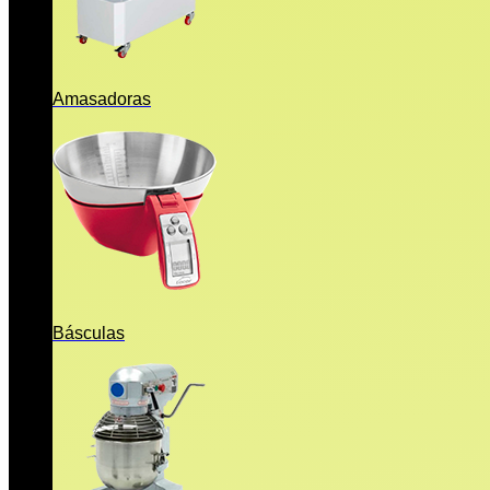
Amasadoras
Básculas