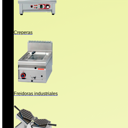
Creperas
Freidoras industriales