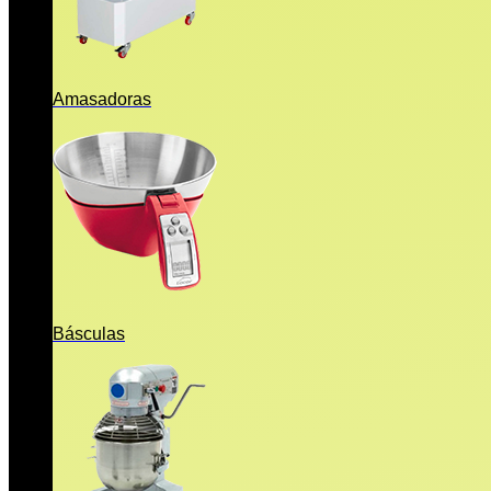
Amasadoras
Básculas