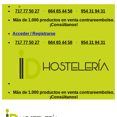
Saltar
al
717 77 50 27
·
664 65 44 58
·
954 31 94 31
contenido
Más de 1.000 productos en venta contrareembolso.
¡Consúltanos!
Acceder / Registrarse
717 77 50 27
·
664 65 44 58
·
954 31 94 31
Más de 1.000 productos en venta contrareembolso.
¡Consúltanos!