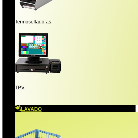
Termoselladoras
TPV
LAVADO