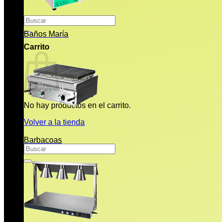
Buscar
por:
Baños María
Carrito
No hay productos en el carrito.
Volver a la tienda
Barbacoas
Buscar
por: