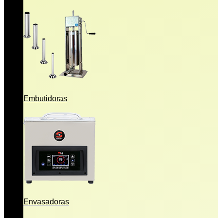
Embutidoras
Envasadoras