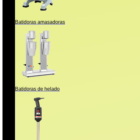
Batidoras amasadoras
Batidoras de helado