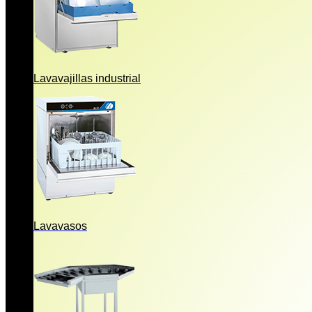
Lavavajillas industrial
Lavavasos