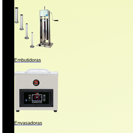
Embutidoras
Envasadoras