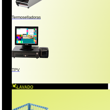
Termoselladoras
TPV
LAVADO