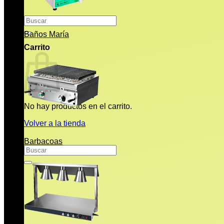
Buscar
por:
Baños María
Carrito
No hay productos en el carrito.
Volver a la tienda
Barbacoas
Buscar
por: