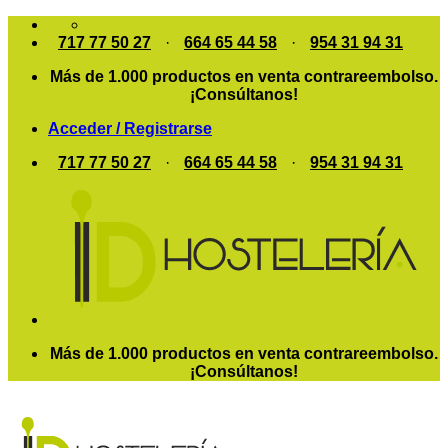
Saltar
al
717 77 50 27
·
664 65 44 58
·
954 31 94 31
contenido
Más de 1.000 productos en venta contrareembolso.
¡Consúltanos!
Acceder / Registrarse
717 77 50 27
·
664 65 44 58
·
954 31 94 31
Más de 1.000 productos en venta contrareembolso.
¡Consúltanos!