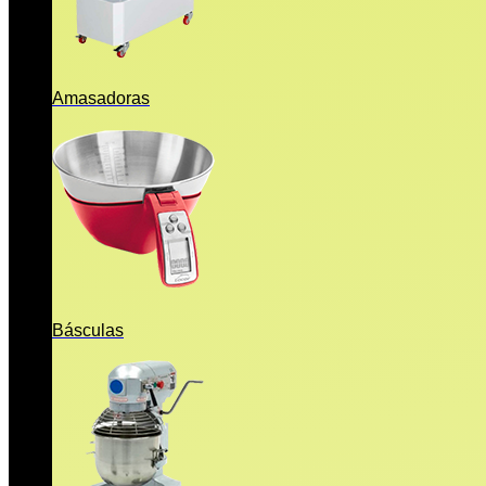
Amasadoras
Básculas