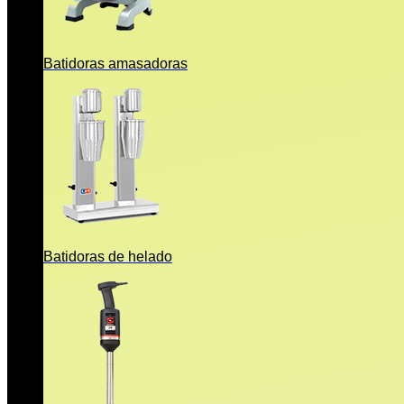
Batidoras amasadoras
Batidoras de helado