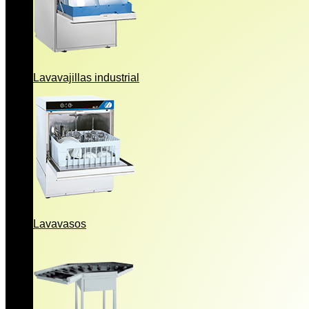
Lavavajillas industrial
Lavavasos