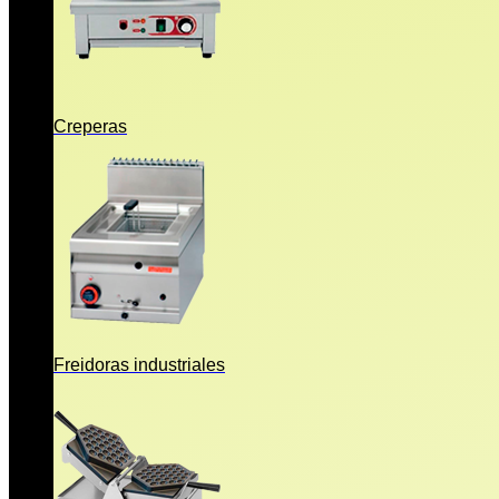
Creperas
Freidoras industriales