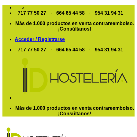
Saltar
al
717 77 50 27
·
664 65 44 58
·
954 31 94 31
contenido
Más de 1.000 productos en venta contrareembolso.
¡Consúltanos!
Acceder / Registrarse
717 77 50 27
·
664 65 44 58
·
954 31 94 31
Más de 1.000 productos en venta contrareembolso.
¡Consúltanos!