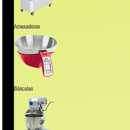
Amasadoras
Básculas