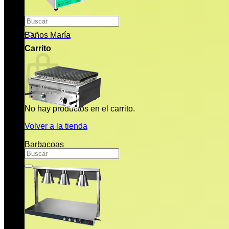
Buscar
por:
Baños María
Carrito
No hay productos en el carrito.
Volver a la tienda
Barbacoas
Buscar
por: