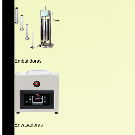
Embutidoras
Envasadoras