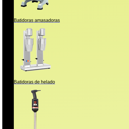
Batidoras amasadoras
Batidoras de helado