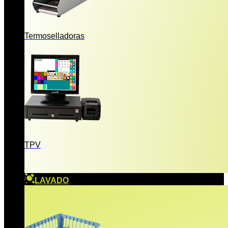
Termoselladoras
TPV
LAVADO