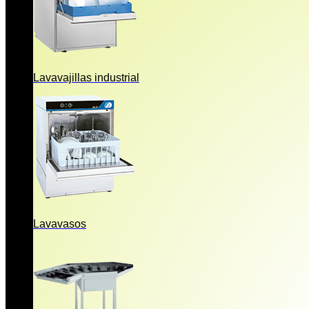
Lavavajillas industrial
Lavavasos