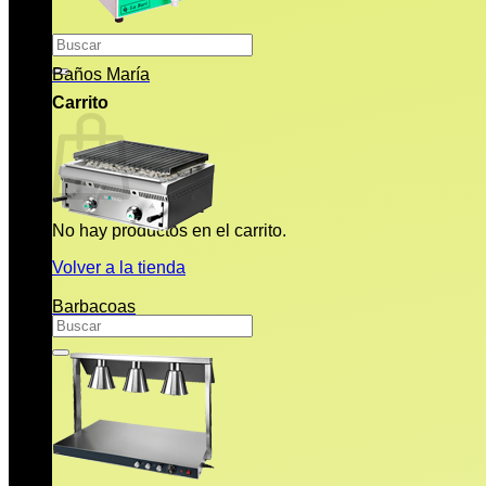
Buscar
por:
Baños María
Carrito
No hay productos en el carrito.
Volver a la tienda
Barbacoas
Buscar
por: