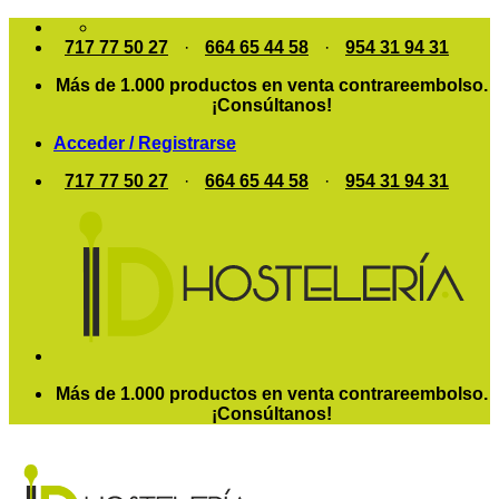
Saltar
al
717 77 50 27
·
664 65 44 58
·
954 31 94 31
contenido
Más de 1.000 productos en venta contrareembolso.
¡Consúltanos!
Acceder / Registrarse
717 77 50 27
·
664 65 44 58
·
954 31 94 31
Más de 1.000 productos en venta contrareembolso.
¡Consúltanos!