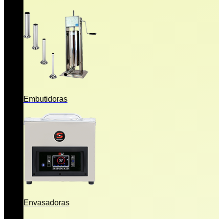
Embutidoras
Envasadoras