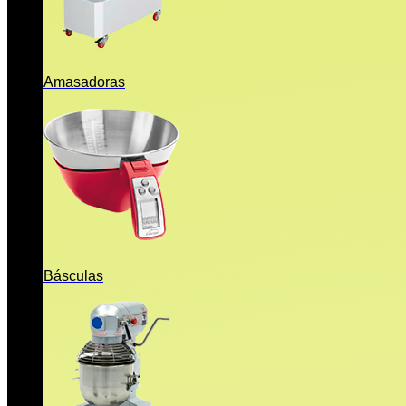
Amasadoras
Básculas