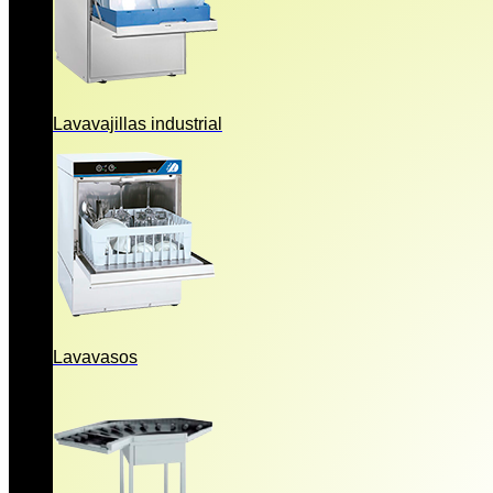
Lavavajillas industrial
Lavavasos