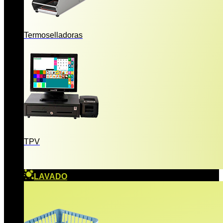
Termoselladoras
TPV
LAVADO