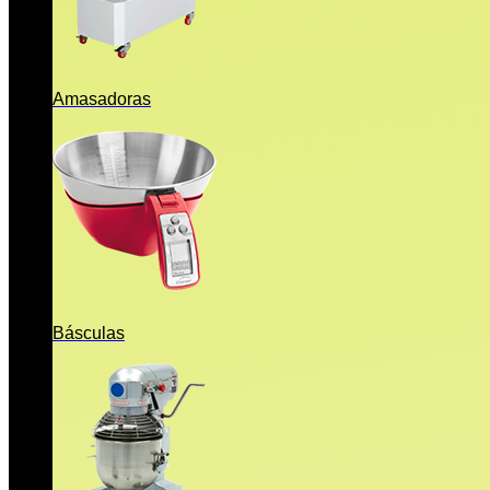
Amasadoras
Básculas