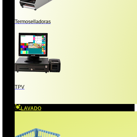
Termoselladoras
TPV
LAVADO