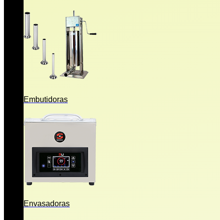
Embutidoras
Envasadoras