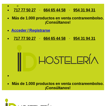
Saltar
al
717 77 50 27
·
664 65 44 58
·
954 31 94 31
contenido
Más de 1.000 productos en venta contrareembolso.
¡Consúltanos!
Acceder / Registrarse
717 77 50 27
·
664 65 44 58
·
954 31 94 31
Más de 1.000 productos en venta contrareembolso.
¡Consúltanos!