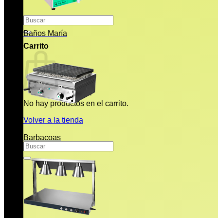
Buscar
por:
Baños María
Carrito
No hay productos en el carrito.
Volver a la tienda
Barbacoas
Buscar
por: