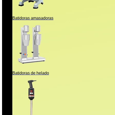
Batidoras amasadoras
Batidoras de helado