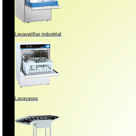
Lavavajillas industrial
Lavavasos