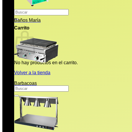
Buscar
por:
Baños María
Carrito
No hay productos en el carrito.
Volver a la tienda
Barbacoas
Buscar
por: