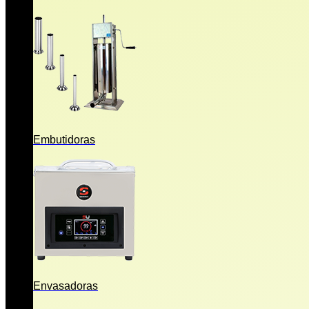
Embutidoras
Envasadoras