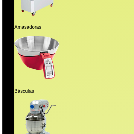
Amasadoras
Básculas