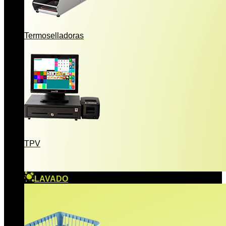
Termoselladoras
TPV
LAVADO