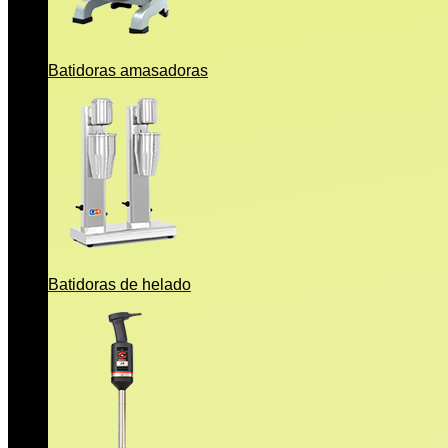
Batidoras amasadoras
Batidoras de helado