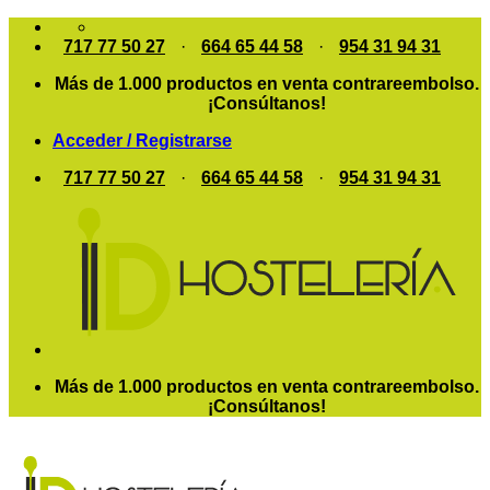
Saltar
al
717 77 50 27
·
664 65 44 58
·
954 31 94 31
contenido
Más de 1.000 productos en venta contrareembolso.
¡Consúltanos!
Acceder / Registrarse
717 77 50 27
·
664 65 44 58
·
954 31 94 31
Más de 1.000 productos en venta contrareembolso.
¡Consúltanos!