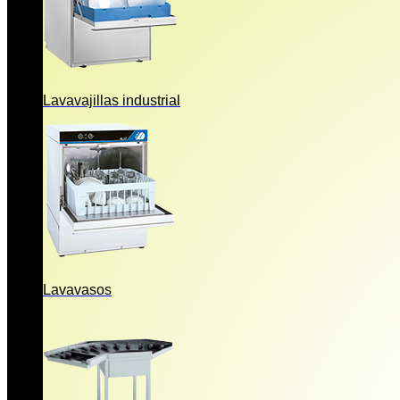
Lavavajillas industrial
Lavavasos