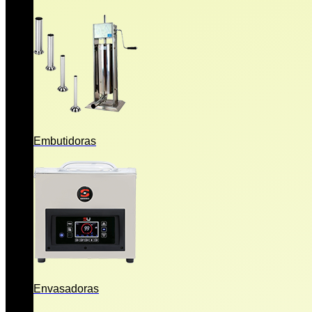
Embutidoras
Envasadoras