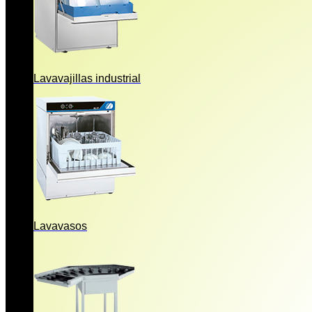
Lavavajillas industrial
Lavavasos