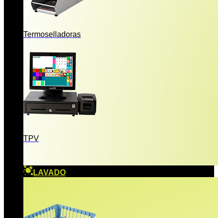
Termoselladoras
TPV
LAVADO