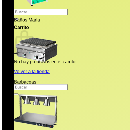
Buscar
por:
Baños María
Carrito
No hay productos en el carrito.
Volver a la tienda
Barbacoas
Buscar
por: