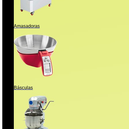
Amasadoras
Básculas