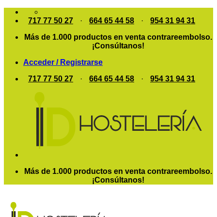
Saltar
al
717 77 50 27
·
664 65 44 58
·
954 31 94 31
contenido
Más de 1.000 productos en venta contrareembolso.
¡Consúltanos!
Acceder / Registrarse
717 77 50 27
·
664 65 44 58
·
954 31 94 31
Más de 1.000 productos en venta contrareembolso.
¡Consúltanos!