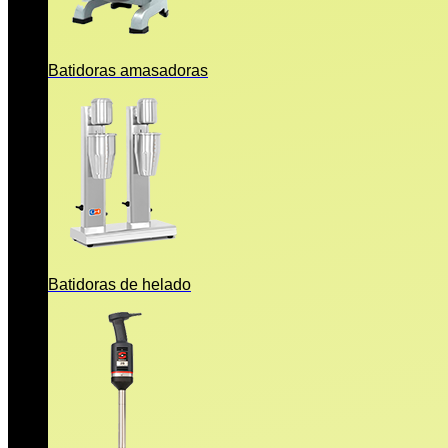
Batidoras amasadoras
Batidoras de helado